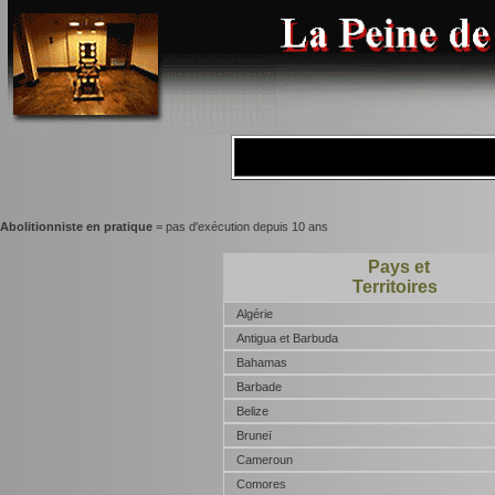
Abolitionniste en pratique
= pas d'exécution depuis 10 ans
Pays et
Territoires
Algérie
Antigua et Barbuda
Bahamas
Barbade
Belize
Bruneï
Cameroun
Comores