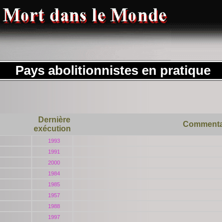
Pays abolitionnistes en pratique
Dernière
Commenta
exécution
1993
1991
2000
1984
1985
1957
1988
1997