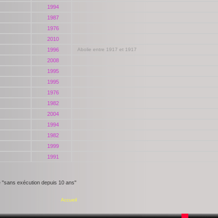
1994
1987
1976
2010
1996
Abolie entre 1917 et 1917
2008
1995
1995
1976
1982
2004
1994
1982
1999
1991
e "sans exécution depuis 10 ans"
Accueil