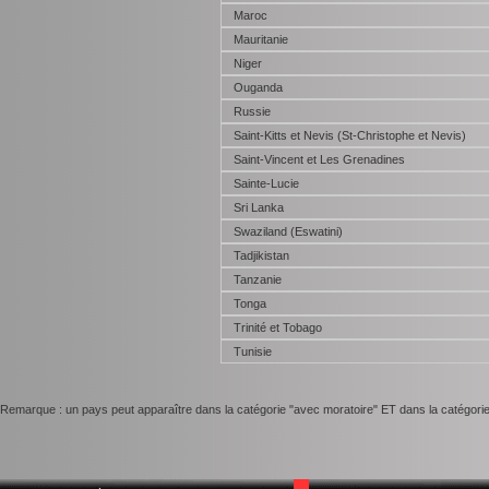
Maroc
Mauritanie
Niger
Ouganda
Russie
Saint-Kitts et Nevis (St-Christophe et Nevis)
Saint-Vincent et Les Grenadines
Sainte-Lucie
Sri Lanka
Swaziland (Eswatini)
Tadjikistan
Tanzanie
Tonga
Trinité et Tobago
Tunisie
Remarque : un pays peut apparaître dans la catégorie "avec moratoire" ET dans la catégori