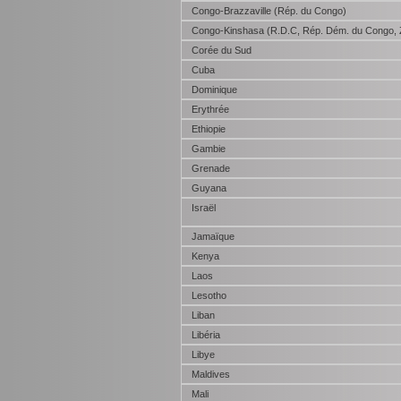
Congo-Brazzaville (Rép. du Congo)
Congo-Kinshasa (R.D.C, Rép. Dém. du Congo, 
Corée du Sud
Cuba
Dominique
Erythrée
Ethiopie
Gambie
Grenade
Guyana
Israël
Jamaïque
Kenya
Laos
Lesotho
Liban
Libéria
Libye
Maldives
Mali