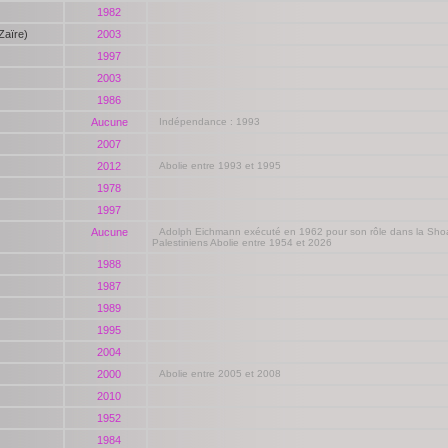
1982
Zaïre)
2003
1997
2003
1986
Aucune
Indépendance : 1993
2007
2012
Abolie entre 1993 et 1995
1978
1997
Aucune
Adolph Eichmann exécuté en 1962 pour son rôle dans la Sho
Palestiniens Abolie entre 1954 et 2026
1988
1987
1989
1995
2004
2000
Abolie entre 2005 et 2008
2010
1952
1984